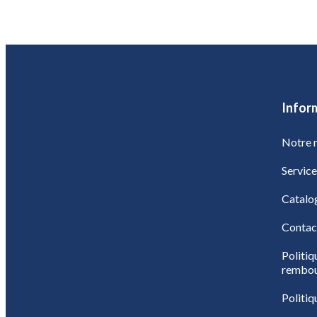
Infor
Notre m
Service
Catalo
Contac
Politiq
rembo
Politiq