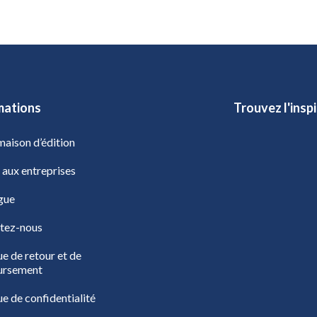
mations
Trouvez l'insp
aison d’édition
 aux entreprises
gue
tez-nous
ue de retour et de
ursement
ue de confidentialité