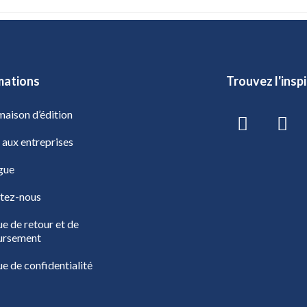
mations
Trouvez l'insp
aison d’édition
 aux entreprises
gue
tez-nous
ue de retour et de
ursement
ue de confidentialité