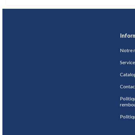
Infor
Notre m
Service
Catalo
Contac
Politiq
rembo
Politiq