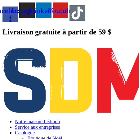
Aller
acebook-
Instagram
Linkedin
Youtube
au
contenu
f
Livraison gratuite à partir de 59 $
Connexion Commerçant
Notre maison d’édition
Service aux entreprises
Catalogue
Boutique de Noël