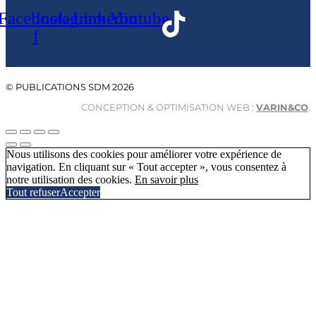
Facebook-
Instagram
Linkedin
Youtube
f
© PUBLICATIONS SDM 2026
CONCEPTION & OPTIMISATION WEB :
VARIN&CO
.
Nous utilisons des cookies pour améliorer votre expérience de
navigation. En cliquant sur « Tout accepter », vous consentez à
notre utilisation des cookies.
En savoir plus
Tout refuser
Accepter