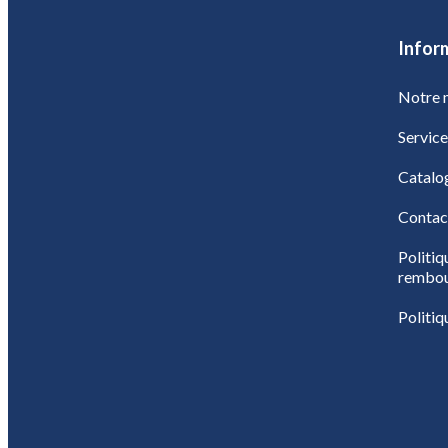
Infor
Notre m
Service
Catalo
Contac
Politiq
rembo
Politiq