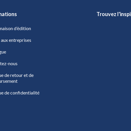
mations
Trouvez l'insp
aison d’édition
 aux entreprises
gue
tez-nous
ue de retour et de
ursement
ue de confidentialité