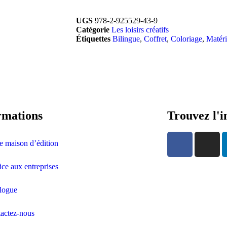
UGS
978-2-925529-43-9
Catégorie
Les loisirs créatifs
Étiquettes
Bilingue
,
Coffret
,
Coloriage
,
Matéri
rmations
Trouvez l'i
e maison d’édition
ice aux entreprises
logue
actez-nous