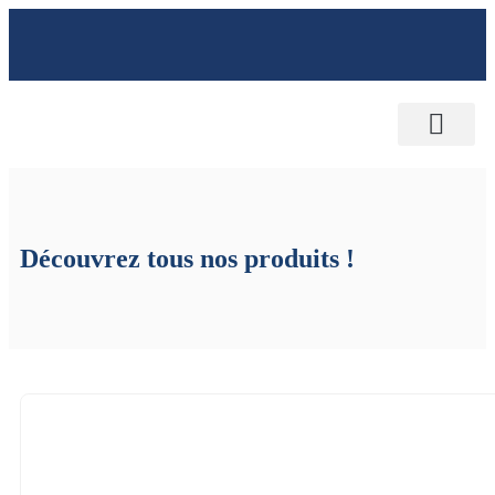
NOTRE MAISON D’ÉDITION
SERVICE AUX ENTREPRISES
CONTACTEZ-NOUS
Découvrez tous nos produits !