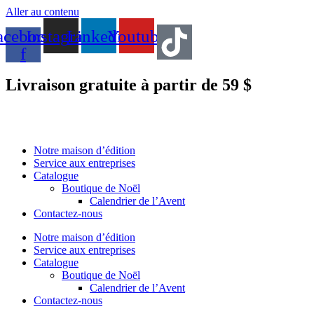
Aller au contenu
acebook-
Instagram
Linkedin
Youtube
f
Livraison gratuite à partir de 59 $
Notre maison d’édition
Service aux entreprises
Catalogue
Boutique de Noël
Calendrier de l’Avent
Contactez-nous
Notre maison d’édition
Service aux entreprises
Catalogue
Boutique de Noël
Calendrier de l’Avent
Contactez-nous